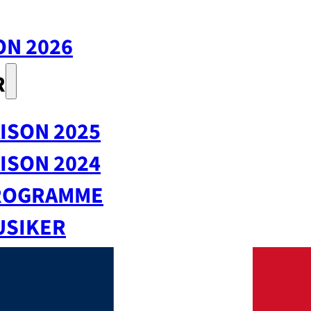
ON 2026
R
ISON 2025
ISON 2024
ROGRAMME
USIKER