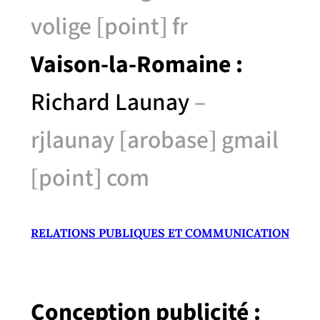
volige [point] fr
Vaison-la-Romaine :
Richard Launay
–
rjlaunay [arobase] gmail
[point] com
RELATIONS PUBLIQUES ET COMMUNICATION
Conception publicité :