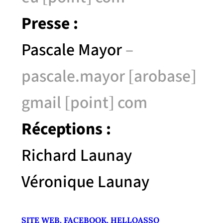
Presse :
Pascale Mayor
–
pascale.mayor [arobase]
gmail [point] com
Réceptions :
Richard Launay
Véronique Launay
SITE WEB, FACEBOOK, HELLOASSO