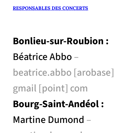
RESPONSABLES DES CONCERTS
Bonlieu-sur-Roubion :
Béatrice Abbo
–
beatrice.abbo [arobase]
gmail [point] com
Bourg-Saint-Andéol :
Martine Dumond
–