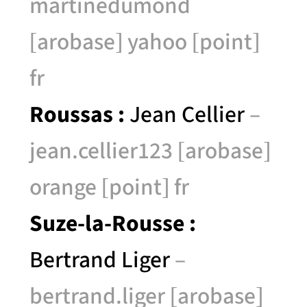
martinedumond
[arobase] yahoo [point]
fr
Roussas :
Jean Cellier
–
jean.cellier123 [arobase]
orange [point] fr
Suze-la-Rousse :
Bertrand Liger
–
bertrand.liger [arobase]