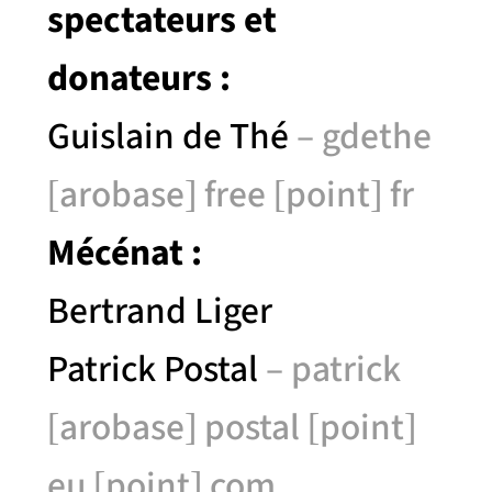
spectateurs et
donateurs :
Guislain de Thé
– gdethe
[arobase] free [point] fr
Mécénat :
Bertrand Liger
Patrick Postal
– patrick
[arobase] postal [point]
eu [point] com