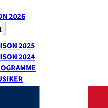
ON 2026
R
ISON 2025
ISON 2024
ROGRAMME
USIKER