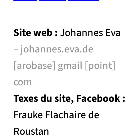
Site web :
Johannes Eva
– johannes.eva.de
[arobase] gmail [point]
com
Texes du site, Facebook :
Frauke Flachaire de
Roustan